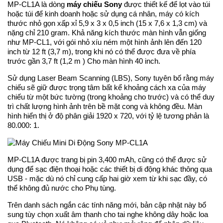
MP-CL1A là dòng
máy chiếu Sony
được thiết kế để lọt vào túi
hoặc túi để kinh doanh hoặc sử dụng cá nhân, máy có kích
thước nhỏ gọn xấp xỉ 5,9 x 3 x 0,5 inch (15 x 7,6 x 1,3 cm) và
nặng chỉ 210 gram. Khả năng kích thước màn hình vẫn giống
như MP-CL1, với gói nhỏ xíu ném một hình ảnh lên đến 120
inch từ 12 ft (3,7 m), trong khi nó có thể được đưa về phía
trước gần 3,7 ft (1,2 m ) Cho màn hình 40 inch.
Sử dụng Laser Beam Scanning (LBS), Sony tuyên bố rằng máy
chiếu sẽ giữ được trọng tâm bất kể khoảng cách xa của máy
chiếu từ một bức tường (trong khoảng cho trước) và có thể duy
trì chất lượng hình ảnh trên bề mặt cong và không đều. Màn
hình hiển thị ở độ phân giải 1920 x 720, với tỷ lệ tương phản là
80.000: 1.
MP-CL1A được trang bị pin 3,400 mAh, cũng có thể được sử
dụng để sạc điện thoại hoặc các thiết bị di động khác thông qua
USB - mặc dù nó chỉ cung cấp hai giờ xem từ khi sạc đầy, có
thể không đủ nước cho Phụ tùng.
Trên danh sách ngắn các tính năng mới, bản cập nhật này bổ
sung tùy chọn xuất âm thanh cho tai nghe không dây hoặc loa